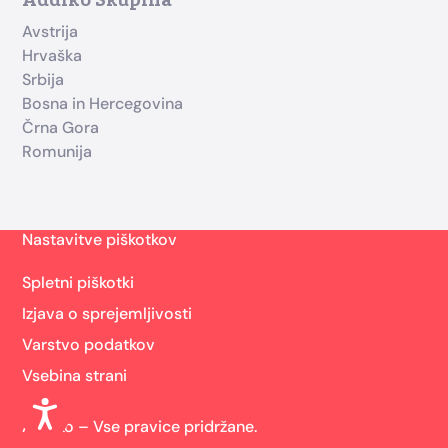
Addiko Skupina
Avstrija
Hrvaška
Srbija
Bosna in Hercegovina
Črna Gora
Romunija
Nastavitve piškotkov
Spletni piškotki
Izjava o sprejemljivosti
Varstvo podatkov
Vsebina strani
Addiko – Vse pravice pridržane.