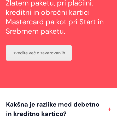
Zlatem paketu, pri plačilni,
kreditni in obročni kartici
Mastercard pa kot pri Start in
Srebrnem paketu.
Izvedite več o zavarovanjih
Kakšna je razlike med debetno
in kreditno kartico?