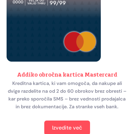
Addiko obročna kartica Mastercard
Kreditna kartica, ki vam omogoča, da nakupe ali
dvige razdelite na od 2 do 60 obrokov brez obresti –
kar preko sporočila SMS – brez vednosti prodajalca
in brez dokumentacije. Za stranke vseh bank.
Izvedite več