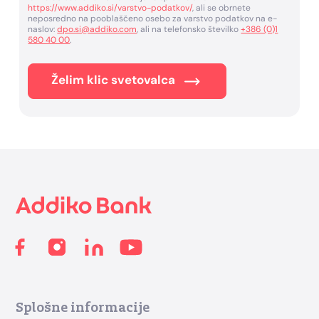
https://www.addiko.si/varstvo-podatkov/
, ali se obrnete
neposredno na pooblaščeno osebo za varstvo podatkov na e-
naslov:
dpo.si@addiko.com
, ali na telefonsko številko
+386 (0)1
580 40 00
.
Želim klic svetovalca
Footer
Splošne informacije