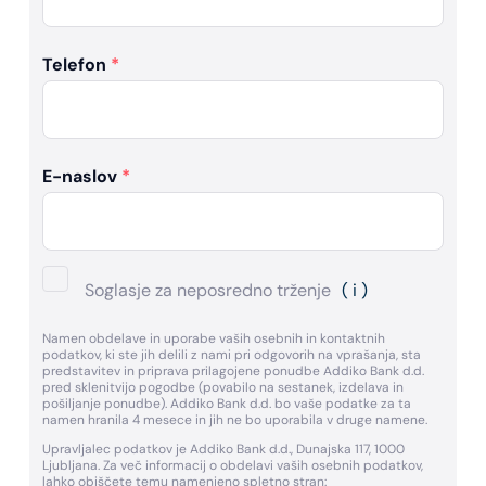
Telefon
*
E-naslov
*
Soglasje za neposredno trženje
( i )
Namen obdelave in uporabe vaših osebnih in kontaktnih
podatkov, ki ste jih delili z nami pri odgovorih na vprašanja, sta
predstavitev in priprava prilagojene ponudbe Addiko Bank d.d.
pred sklenitvijo pogodbe (povabilo na sestanek, izdelava in
pošiljanje ponudbe). Addiko Bank d.d. bo vaše podatke za ta
namen hranila 4 mesece in jih ne bo uporabila v druge namene.
Upravljalec podatkov je Addiko Bank d.d., Dunajska 117, 1000
Ljubljana. Za več informacij o obdelavi vaših osebnih podatkov,
lahko obiščete temu namenjeno spletno stran: