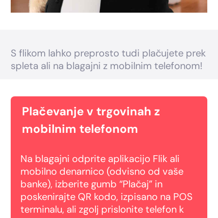
S flikom lahko preprosto tudi plačujete prek
spleta ali na blagajni z mobilnim telefonom!
Plačevanje v trgovinah z
mobilnim telefonom
Na blagajni odprite aplikacijo Flik ali
mobilno denarnico (odvisno od vaše
banke), izberite gumb “Plačaj” in
poskenirajte QR kodo, izpisano na POS
terminalu, ali zgolj prislonite telefon k