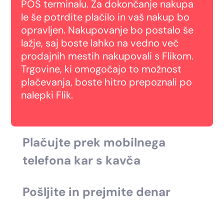
POS terminalu. Za dokončanje nakupa
le še potrdite plačilo in vaš nakup bo
opravljen. Nakupovanje bo postalo še
lažje, saj boste lahko na vedno več
prodajnih mestih nakupovali s Flikom.
Trgovine, ki omogočajo to možnost
plačevanja, boste hitro prepoznali po
nalepki Flik.
Plačujte prek mobilnega
telefona kar s kavča
Pošljite in prejmite denar