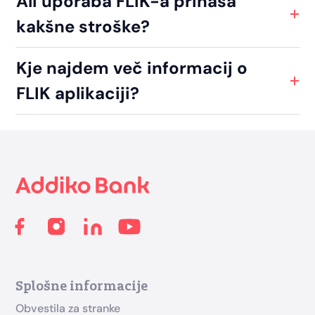
Ali uporaba FLIK-a prinaša
kakšne stroške?
Kje najdem več informacij o
FLIK aplikaciji?
Footer
Splošne informacije
Obvestila za stranke