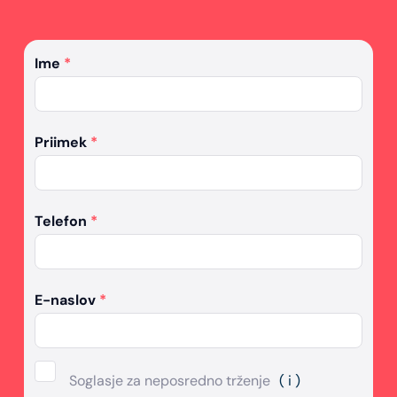
Ime
*
Priimek
*
Telefon
*
E-naslov
*
Soglasje za neposredno trženje
( i )