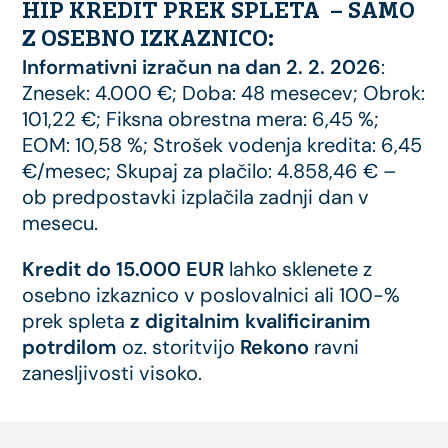
HIP KREDIT PREK SPLETA – SAMO
Z OSEBNO IZKAZNICO:
Informativni izračun na dan 2. 2. 2026
:
Znesek: 4.000 €; Doba: 48 mesecev; Obrok:
101,22 €; Fiksna obrestna mera: 6,45 %;
EOM: 10,58 %; Strošek vodenja kredita: 6,45
€/mesec; Skupaj za plačilo: 4.858,46 € –
ob predpostavki izplačila zadnji dan v
mesecu.
Kredit do 15.000 EUR
lahko sklenete z
osebno izkaznico v poslovalnici ali 100-%
prek spleta
z digitalnim kvalificiranim
potrdilom
oz. storitvijo
Rekono
ravni
zanesljivosti visoko.
Footer