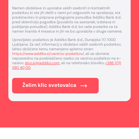
Namen obdelave in uporabe vaših osebnih in kontaktnih
podatkov, ki ste jih delili z nami pri odgovorih na vprašanja, sta
predstavitev in priprava prilagojene ponudbe Addiko Bank d.d.
pred sklenitvijo pogodbe (povabilo na sestanek, izdelava in
pošiljanje ponudbe). Addiko Bank d.d. bo vaše podatke za ta
namen hranila 4 mesece in jih ne bo uporabila v druge namene.
Upravljalec podatkov je Addiko Bank d.d., Dunajska 117, 1000
Ljubljana. Za več informacij o obdelavi vaših osebnih podatkov,
lahko obiščete temu namenjeno spletno stran:
https://www.addiko.si/varstvo-podatkov/
, ali se obrnete
neposredno na pooblaščeno osebo za varstvo podatkov na e-
naslov:
dpo.si@addiko.com
, ali na telefonsko številko
+386 (0)1
580 40 00
.
Želim klic svetovalca