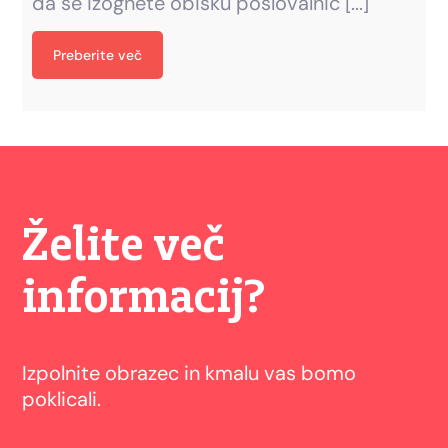
da se izognete obisku poslovalnic [...]
Želite več
informacij?
Izpolnite obrazec in kmalu vas bomo
poklicali.