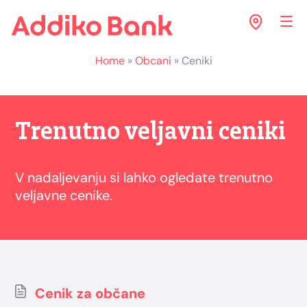
Home
»
Obcani
»
Ceniki
Trenutno veljavni ceniki
V nadaljevanju si lahko ogledate trenutno
veljavne cenike.
Cenik za občane