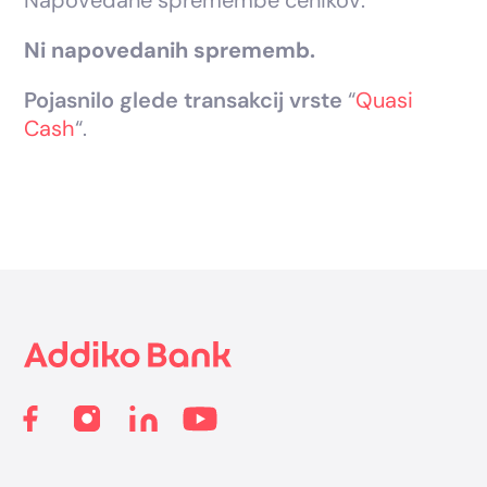
Napovedane spremembe cenikov:
Ni napovedanih sprememb.
Pojasnilo glede transakcij vrste
“
Quasi
Cash
“.
Footer