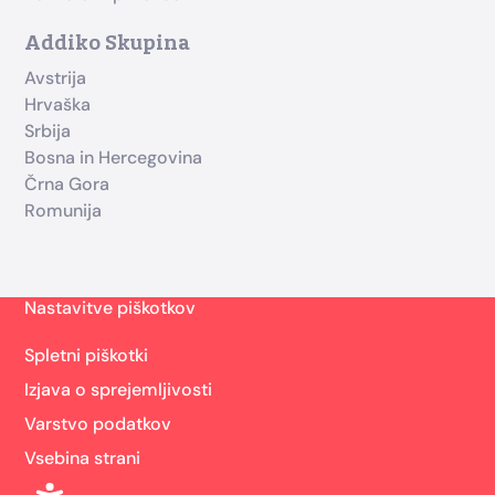
Addiko Skupina
Avstrija
Hrvaška
Srbija
Bosna in Hercegovina
Črna Gora
Romunija
Nastavitve piškotkov
Spletni piškotki
Izjava o sprejemljivosti
Varstvo podatkov
Vsebina strani