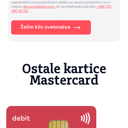
neposredno na pooblaščeno osebo za varstvo podatkov na e-
naslov:
dpo.si@addiko.com
, ali na telefonsko številko
+386 (0)1
580 40 00
.
Želim klic svetovalca
Ostale kartice
Mastercard