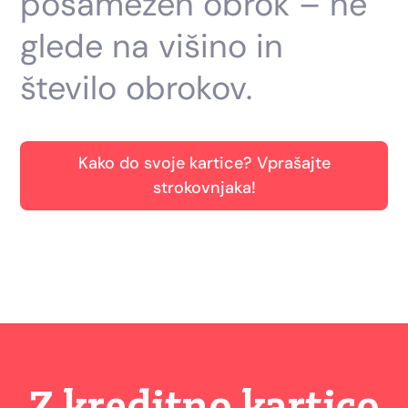
posamezen obrok – ne
glede na višino in
število obrokov.
Kako do svoje kartice? Vprašajte
strokovnjaka!