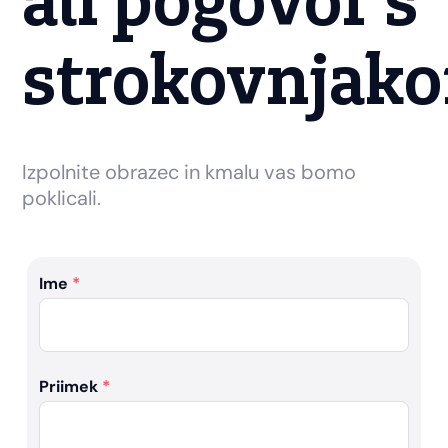
ali pogovor s
strokovnjak
Izpolnite obrazec in kmalu vas bomo
poklicali.
Ime
*
Priimek
*