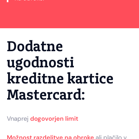
Dodatne
ugodnosti
kreditne kartice
Mastercard:
Vnaprej
dogovorjen limit
Možnost razdelitve na obroke
ali plačilo v