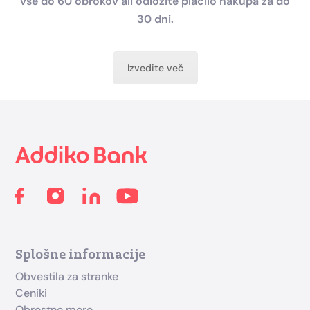
vse do 60 obrokov ali odložite plačilo nakupa za do
30 dni.
Izvedite več
Footer
Splošne informacije
Obvestila za stranke
Ceniki
Obrestne mere