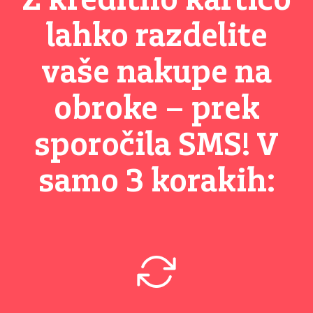
Z kreditno kartico
lahko razdelite
vaše nakupe na
obroke – prek
sporočila SMS! V
samo 3 korakih: