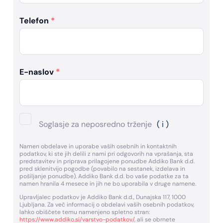
Telefon
*
E-naslov
*
Soglasje za neposredno trženje
( i )
Namen obdelave in uporabe vaših osebnih in kontaktnih
podatkov, ki ste jih delili z nami pri odgovorih na vprašanja, sta
predstavitev in priprava prilagojene ponudbe Addiko Bank d.d.
pred sklenitvijo pogodbe (povabilo na sestanek, izdelava in
pošiljanje ponudbe). Addiko Bank d.d. bo vaše podatke za ta
namen hranila 4 mesece in jih ne bo uporabila v druge namene.
Upravljalec podatkov je Addiko Bank d.d., Dunajska 117, 1000
Ljubljana. Za več informacij o obdelavi vaših osebnih podatkov,
lahko obiščete temu namenjeno spletno stran:
https://www.addiko.si/varstvo-podatkov/
, ali se obrnete