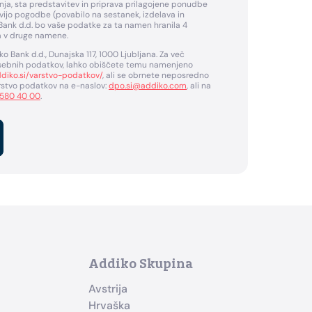
nja, sta predstavitev in priprava prilagojene ponudbe
vijo pogodbe (povabilo na sestanek, izdelava in
Bank d.d. bo vaše podatke za ta namen hranila 4
a v druge namene.
o Bank d.d., Dunajska 117, 1000 Ljubljana. Za več
 osebnih podatkov, lahko obiščete temu namenjeno
diko.si/varstvo-podatkov/
, ali se obrnete neposredno
stvo podatkov na e-naslov:
dpo.si@addiko.com
, ali na
 580 40 00
.
Addiko Skupina
Avstrija
Hrvaška