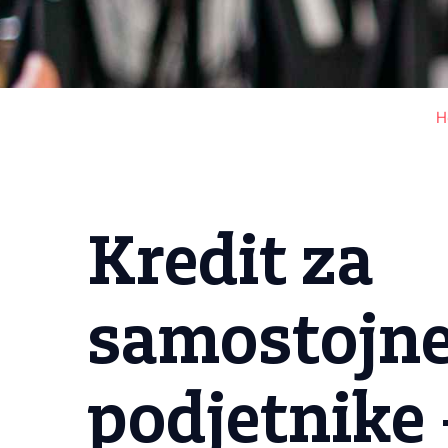
H
Kredit za
samostojn
podjetnike 