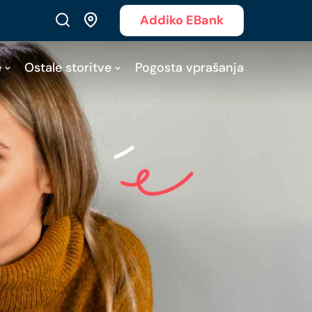
Addiko EBank
e
Ostale storitve
Pogosta vprašanja