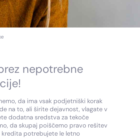
ke
 brez nepotrebne
ije!
memo, da ima vsak podjetniški korak
e na to, ali širite dejavnost, vlagate v
ete dodatna sredstva za tekoče
mo, da skupaj poiščemo pravo rešitev
 kredita potrebujete le letno