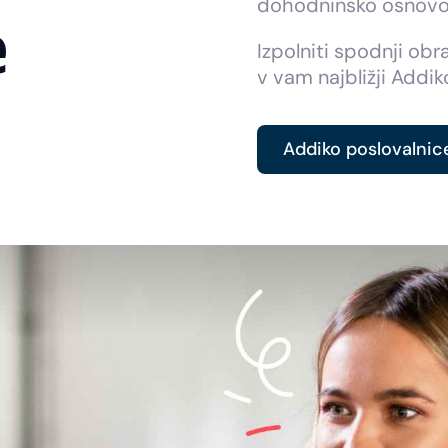
dohodninsko osnovo
e
Izpolniti spodnji obr
v vam najbližji Addik
Addiko poslovalnic