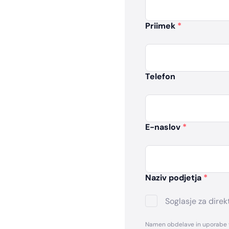
Priimek
*
Telefon
E-naslov
*
Naziv podjetja
*
Soglasje za direk
Namen obdelave in uporabe vaš