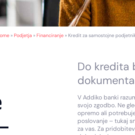
ome
»
Podjetja
»
Financiranje
»
Kredit za samostojne podjetni
Do kredita
dokumentac
e
V Addiko banki razu
svojo zgodbo. Ne gled
opremo ali potrebuj
–
poslovanje – tukaj s
za vas. Za pridobitev