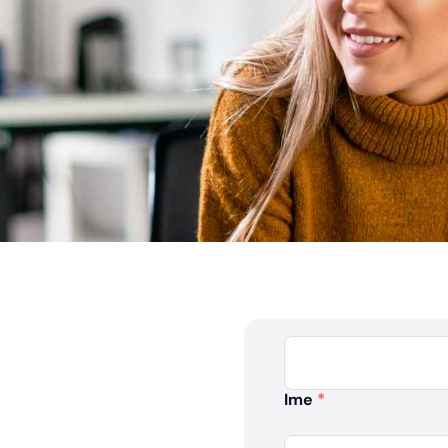
Ime
*