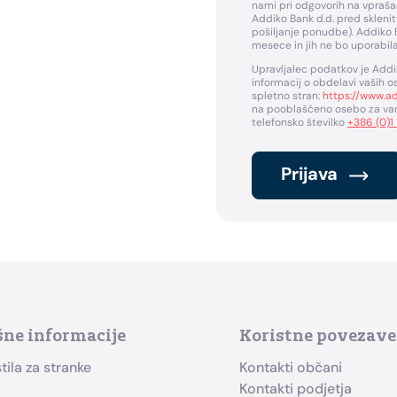
nami pri odgovorih na vpraša
Addiko Bank d.d. pred sklenit
pošiljanje ponudbe). Addiko 
mesece in jih ne bo uporabil
Upravljalec podatkov je Addik
informacij o obdelavi vaših
spletno stran:
https://www.ad
na pooblaščeno osebo za var
telefonsko številko
+386 (0)1
Prijava
šne informacije
Koristne povezave
ila za stranke
Kontakti občani
i
Kontakti podjetja