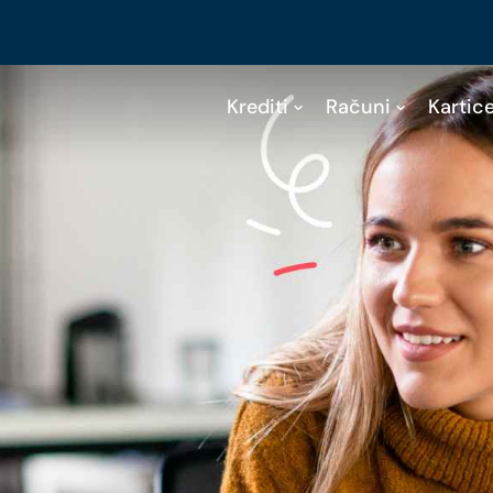
Krediti
Računi
Kartic