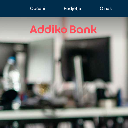
Občani
Podjetja
O nas