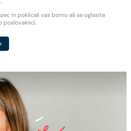
.
azec in poklicali vas bomo ali se oglasite
o poslovalnici.
e