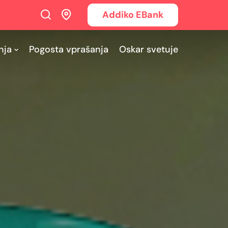
Addiko EBank
nja
Pogosta vprašanja
Oskar svetuje