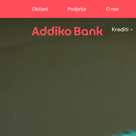
Občani
Podjetja
O nas
Krediti