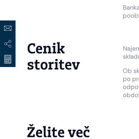
Banka
poobl
Cenik
Najem
sklad
storitev
Ob sk
po pr
odpov
obdob
Želite več