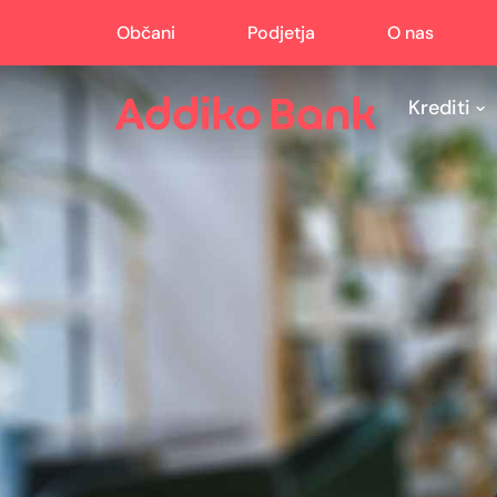
Občani
Podjetja
O nas
Krediti