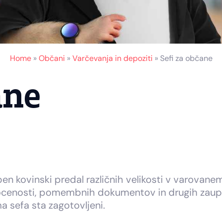
Home
»
Občani
»
Varčevanja in depoziti
»
Sefi za občane
ane
en kovinski predal različnih velikosti v varovan
cenosti, pomembnih dokumentov in drugih zaupn
a sefa sta zagotovljeni.