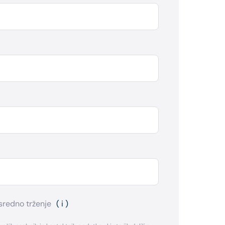
sredno trženje
( i )