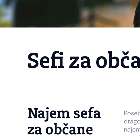
Sefi za obč
Najem sefa
Poseb
drago
za občane
najem