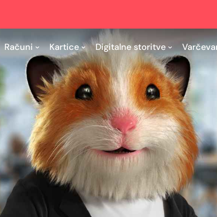
Računi
Kartice
Digitalne storitve
Varčeva