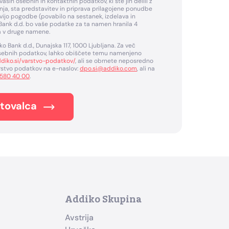
ih osebnih in kontaktnih podatkov, ki ste jih delili z
nja, sta predstavitev in priprava prilagojene ponudbe
vijo pogodbe (povabilo na sestanek, izdelava in
Bank d.d. bo vaše podatke za ta namen hranila 4
a v druge namene.
o Bank d.d., Dunajska 117, 1000 Ljubljana. Za več
 osebnih podatkov, lahko obiščete temu namenjeno
diko.si/varstvo-podatkov/
, ali se obrnete neposredno
stvo podatkov na e-naslov:
dpo.si@addiko.com
, ali na
 580 40 00
.
etovalca
Addiko Skupina
Avstrija