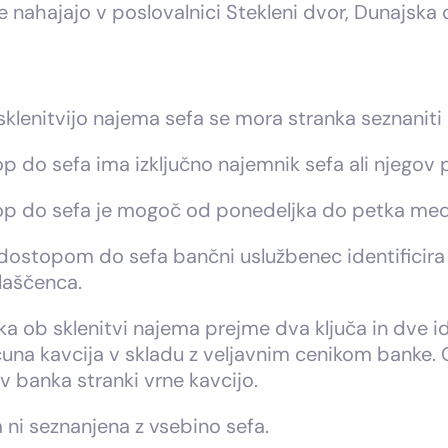
e nahajajo v poslovalnici Stekleni dvor, Dunajska c
sklenitvijo najema sefa se mora stranka seznaniti
p do sefa ima izključno najemnik sefa ali njegov
p do sefa je mogoč od ponedeljka do petka med 8.
dostopom do sefa bančni uslužbenec identificir
aščenca.
a ob sklenitvi najema prejme dva ključa in dve iden
una kavcija v skladu z veljavnim cenikom banke.
ev banka stranki vrne kavcijo.
 ni seznanjena z vsebino sefa.