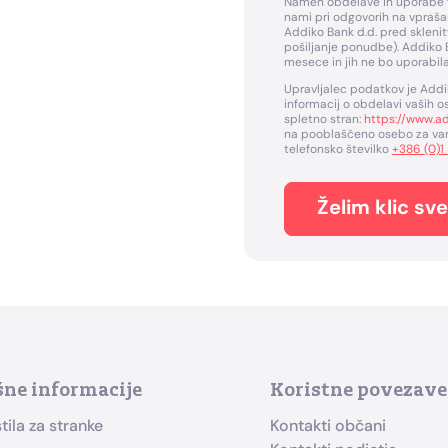
Namen obdelave in uporabe vaš
nami pri odgovorih na vpraša
Addiko Bank d.d. pred sklenit
pošiljanje ponudbe). Addiko 
mesece in jih ne bo uporabil
Upravljalec podatkov je Addik
informacij o obdelavi vaših
spletno stran:
https://www.ad
na pooblaščeno osebo za var
telefonsko številko
+386 (0)1
Želim klic sv
šne informacije
Koristne povezave
ila za stranke
Kontakti občani