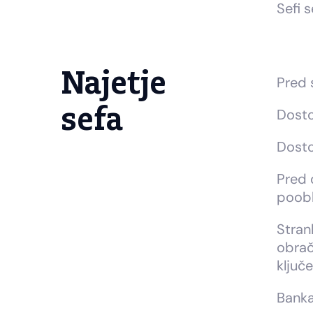
Sefi s
Najetje
Pred 
sefa
Dosto
Dosto
Pred 
poobl
Strank
obrač
ključ
Banka