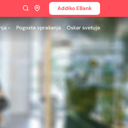
Addiko EBank
nja
Pogosta vprašanja
Oskar svetuje