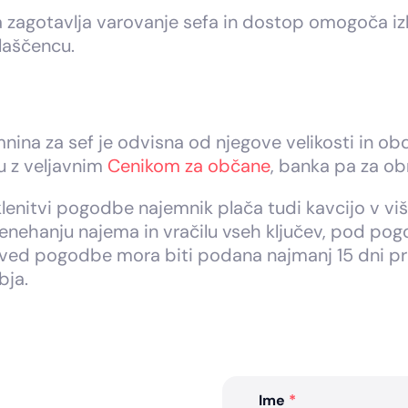
 zagotavlja varovanje sefa in dostop omogoča i
aščencu.
nina za sef je odvisna od njegove velikosti in ob
u z veljavnim
Cenikom za občane
, banka pa za ob
lenitvi pogodbe najemnik plača tudi kavcijo v viš
enehanju najema in vračilu vseh ključev, pod pogo
ed pogodbe mora biti podana najmanj 15 dni pr
ja.
Ime
*