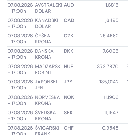
07.08.2026.
AVSTRALSKI
AUD
1,6815
- 17:00h
DOLAR
07.08.2026.
KANADSKI
CAD
1,6495
- 17:00h
DOLAR
07.08.2026.
ČEŠKA
CZK
25,4562
23
- 17:00h
KRONA
07.08.2026.
DANSKA
DKK
7,6065
7
- 17:00h
KRONA
07.08.2026.
MADŽARSKI
HUF
373,7870
352
- 17:00h
FORINT
07.08.2026.
JAPONSKI
JPY
185,0142
179
- 17:00h
JEN
07.08.2026.
NORVEŠKA
NOK
11,1906
1
- 17:00h
KRONA
07.08.2026.
ŠVEDSKA
SEK
11,1647
1
- 17:00h
KRONA
07.08.2026.
ŠVICARSKI
CHF
0,9545
- 17:00h
FRANK