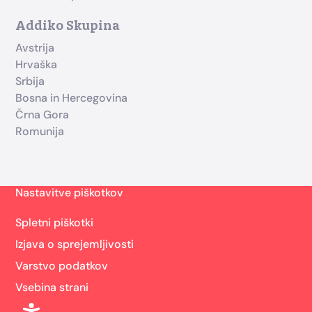
Addiko Skupina
Avstrija
Hrvaška
Srbija
Bosna in Hercegovina
Črna Gora
Romunija
Nastavitve piškotkov
Spletni piškotki
Izjava o sprejemljivosti
Varstvo podatkov
Vsebina strani