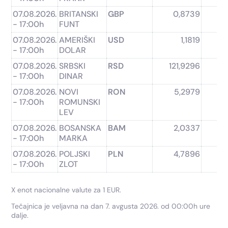
07.08.2026.
BRITANSKI
GBP
0,8739
0
- 17:00h
FUNT
07.08.2026.
AMERIŠKI
USD
1,1819
- 17:00h
DOLAR
07.08.2026.
SRBSKI
RSD
121,9296
11
- 17:00h
DINAR
07.08.2026.
NOVI
RON
5,2979
- 17:00h
ROMUNSKI
LEV
07.08.2026.
BOSANSKA
BAM
2,0337
- 17:00h
MARKA
07.08.2026.
POLJSKI
PLN
4,7896
- 17:00h
ZLOT
X enot nacionalne valute za 1 EUR.
Tečajnica je veljavna na dan 7. avgusta 2026. od 00:00h ure
dalje.