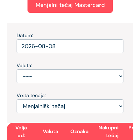
Menjalni tečaj Mastercard
Datum:
Valuta:
Vrsta tečaja:
Velja
Nakupni
Prod
Valuta
Oznaka
od:
tečaj
t