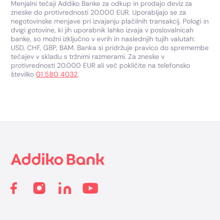
Menjalni tečaji Addiko Banke za odkup in prodajo deviz za
zneske do protivrednosti 20.000 EUR. Uporabljajo se za
negotovinske menjave pri izvajanju plačilnih transakcij. Pologi in
dvigi gotovine, ki jih uporabnik lahko izvaja v poslovalnicah
banke, so možni izključno v evrih in naslednjih tujih valutah:
USD, CHF, GBP, BAM. Banka si pridržuje pravico do spremembe
tečajev v skladu s tržnimi razmerami. Za zneske v
protivrednosti 20.000 EUR ali več pokličite na telefonsko
številko
01 580 4032
.
Footer