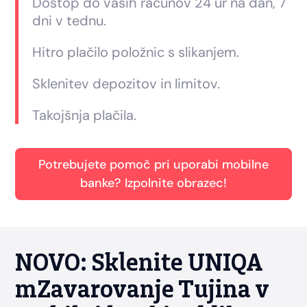
Dostop do vaših računov 24 ur na dan, 7
dni v tednu.
Hitro plačilo položnic s slikanjem.
Sklenitev depozitov in limitov.
Takojšnja plačila.
Potrebujete pomoč pri uporabi mobilne
banke? Izpolnite obrazec!
NOVO: Sklenite UNIQA
mZavarovanje Tujina v