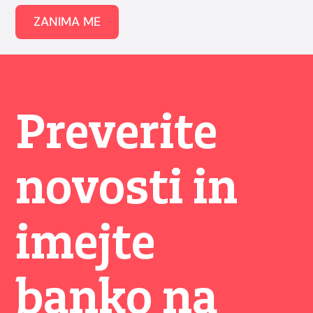
ZANIMA ME
Preverite
novosti in
imejte
banko na