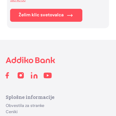
580 40 00
.
Želim klic svetovalca
Footer
Splošne informacije
Obvestila za stranke
Ceniki