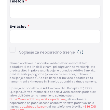
Telefon
*
E-naslov
*
Soglasje za neposredno trženje
( i )
Namen obdelave in uporabe vaših osebnih in kontaktnih
podatkov, ki ste jih delili z nami pri odgovorih na vprašanja, sta
predstavitev in priprava prilagojene ponudbe Addiko Bank d.d.
pred sklenitvijo pogodbe (povabilo na sestanek, izdelava in
pošiljanje ponudbe). Addiko Bank d.d. bo vaše podatke za ta
namen hranila 4 mesece in jih ne bo uporabila v druge namene.
Upravljalec podatkov je Addiko Bank d.d., Dunajska 117, 1000
Ljubljana. Za več informacij o obdelavi vaših osebnih podatkov,
lahko obiščete temu namenjeno spletno stran:
https://www.addiko.si/varstvo-podatkov/
, ali se obrnete
neposredno na pooblaščeno osebo za varstvo podatkov na e-
naslov:
dpo.si@addiko.com
, ali na telefonsko številko
+386 (0)1