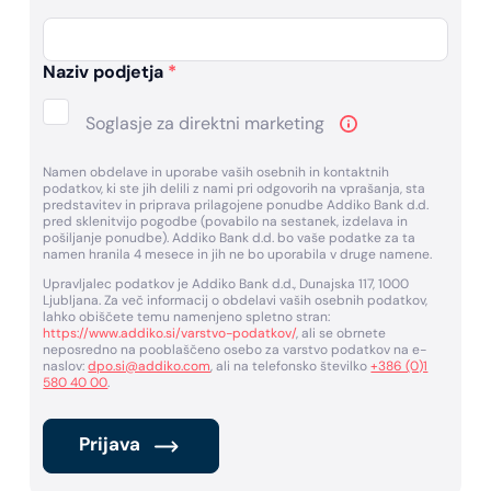
Naziv podjetja
*
Soglasje za direktni marketing
Namen obdelave in uporabe vaših osebnih in kontaktnih
podatkov, ki ste jih delili z nami pri odgovorih na vprašanja, sta
predstavitev in priprava prilagojene ponudbe Addiko Bank d.d.
pred sklenitvijo pogodbe (povabilo na sestanek, izdelava in
pošiljanje ponudbe). Addiko Bank d.d. bo vaše podatke za ta
namen hranila 4 mesece in jih ne bo uporabila v druge namene.
Upravljalec podatkov je Addiko Bank d.d., Dunajska 117, 1000
Ljubljana. Za več informacij o obdelavi vaših osebnih podatkov,
lahko obiščete temu namenjeno spletno stran:
https://www.addiko.si/varstvo-podatkov/
, ali se obrnete
neposredno na pooblaščeno osebo za varstvo podatkov na e-
naslov:
dpo.si@addiko.com
, ali na telefonsko številko
+386 (0)1
580 40 00
.
Prijava