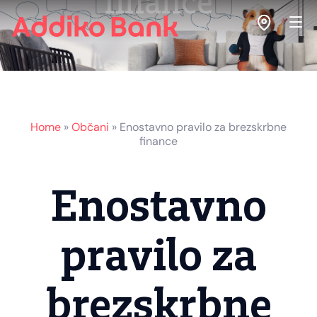
finance
Home
»
Občani
»
Enostavno pravilo za brezskrbne
finance
Enostavno
pravilo za
brezskrbne