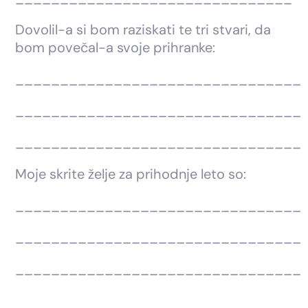
Dovolil-a si bom raziskati te tri stvari, da
bom povečal-a svoje prihranke:
________________________________
________________________________
________________________________
Moje skrite želje za prihodnje leto so:
________________________________
________________________________
________________________________