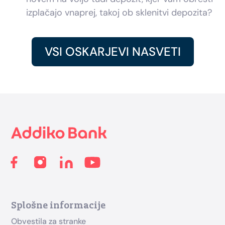
izplačajo vnaprej, takoj ob sklenitvi depozita?
VSI OSKARJEVI NASVETI
Footer
Splošne informacije
Obvestila za stranke