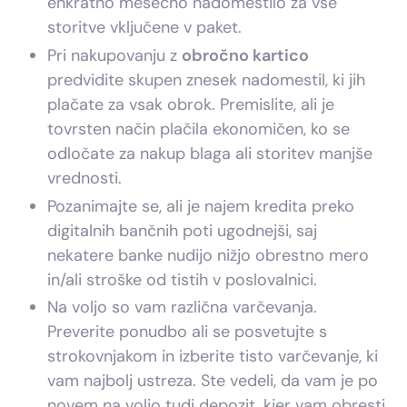
enkratno mesečno nadomestilo za vse
storitve vključene v paket.
Pri nakupovanju z
obročno kartico
predvidite skupen znesek nadomestil, ki jih
plačate za vsak obrok. Premislite, ali je
tovrsten način plačila ekonomičen, ko se
odločate za nakup blaga ali storitev manjše
vrednosti.
Pozanimajte se, ali je najem kredita preko
digitalnih bančnih poti ugodnejši, saj
nekatere banke nudijo nižjo obrestno mero
in/ali stroške od tistih v poslovalnici.
Na voljo so vam različna varčevanja.
Preverite ponudbo ali se posvetujte s
strokovnjakom in izberite tisto varčevanje, ki
vam najbolj ustreza. Ste vedeli, da vam je po
novem na voljo tudi depozit, kjer vam obresti