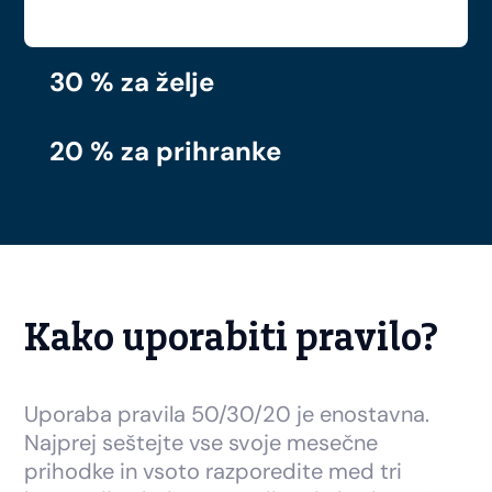
30 % za želje
20 % za prihranke
Kako uporabiti pravilo?
Uporaba pravila 50/30/20 je enostavna.
Najprej seštejte vse svoje mesečne
prihodke in vsoto razporedite med tri