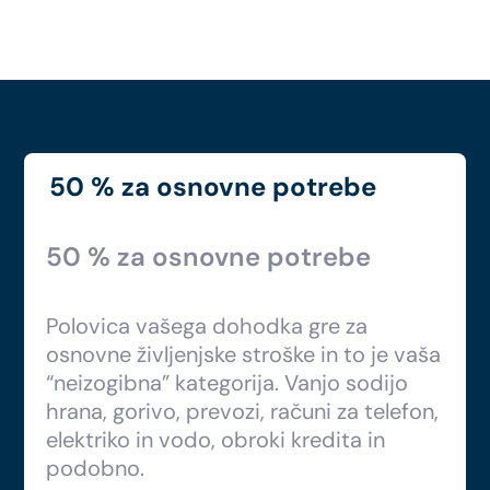
50 % za osnovne potrebe
50 % za osnovne potrebe
Polovica vašega dohodka gre za
osnovne življenjske stroške in to je vaša
“neizogibna” kategorija. Vanjo sodijo
hrana, gorivo, prevozi, računi za telefon,
elektriko in vodo, obroki kredita in
podobno.