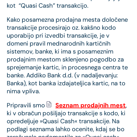
kot “Quasi Cash” transakcijo.
Kako posamezna prodajna mesta določene
transakcije procesirajo oz. kakšno kodo
uporabijo pri izvedbi transakcije, je v
domeni pravil mednarodnih kartičnih
sistemov, banke, ki ima s posameznim
prodajnim mestom sklenjeno pogodbo za
sprejemanje kartic, in procesnega centra te
banke. Addiko Bank d.d. (v nadaljevanju:
Banka), kot banka izdajateljica kartic, na to
nima vpliva.
Pripravili smo
Seznam prodajnih mest
,
ki v obračun pošiljajo transakcije s kodo, ki
opredeljuje »Quasi Cash« transakcije. Na
podlagi seznama lahko ocenite, kdaj se bo
zaračunalo nadomestilo za »Quasi cash«