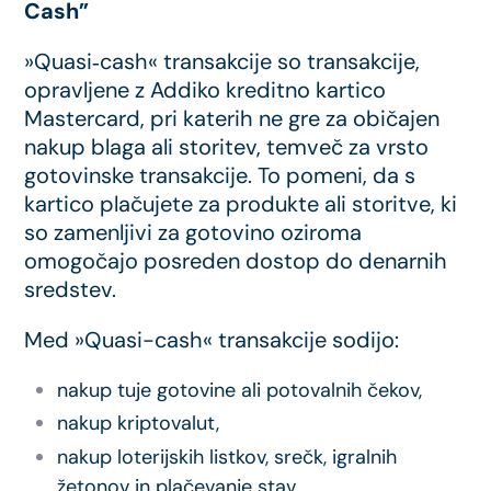
Cash”
»Quasi‑cash« transakcije so transakcije,
opravljene z Addiko kreditno kartico
Mastercard, pri katerih ne gre za običajen
nakup blaga ali storitev, temveč za vrsto
gotovinske transakcije. To pomeni, da s
kartico plačujete za produkte ali storitve, ki
so zamenljivi za gotovino oziroma
omogočajo posreden dostop do denarnih
sredstev.
Med »Quasi-cash« transakcije sodijo:
nakup tuje gotovine ali potovalnih čekov,
nakup kriptovalut,
nakup loterijskih listkov, srečk, igralnih
žetonov in plačevanje stav,