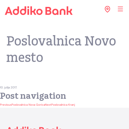
Poslovalnica Novo
mesto
10. julija 2017.
Post navigation
Previous
Poslovalnica Nova Gorica
Next
Poslovalnica Kranj
Footer